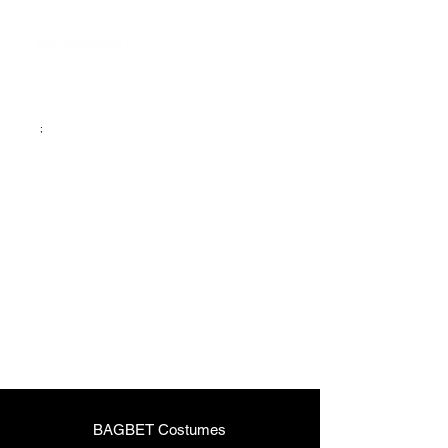
;
BAGBET Costumes