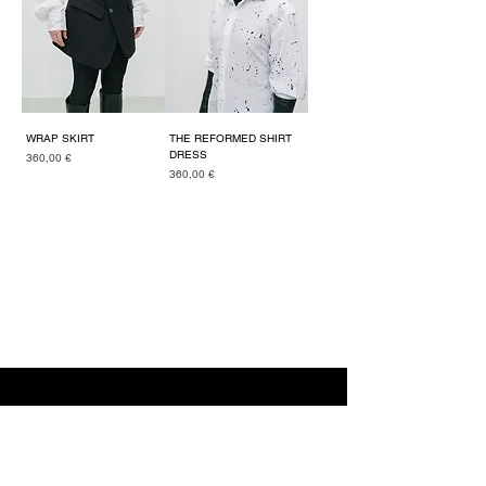
WRAP SKIRT
THE REFORMED SHIRT
DRESS
Cena
360,00 €
Cena
360,00 €
BAGBET Costumes
Obchodné podmienky
Vrátenie tovaru