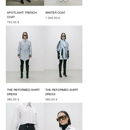
SPOTLIGHT TRENCH
WINTER COAT
COAT
Cena
1 000,00 €
Cena
750,00 €
THE REFORMED SHIRT
THE REFORMED SHIRT
DRESS
DRESS
Cena
Cena
360,00 €
360,00 €