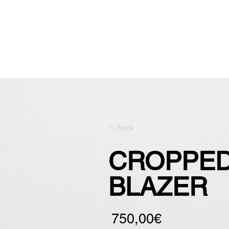
DOMŮ
< Back
CROPPE
BLAZER
750,00€