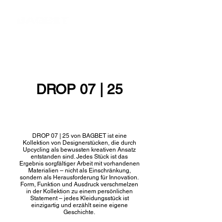
DROP 07 | 25
DROP 07 | 25 von BAGBET ist eine
Kollektion von Designerstücken, die durch
Upcycling als bewussten kreativen Ansatz
entstanden sind. Jedes Stück ist das
Ergebnis sorgfältiger Arbeit mit vorhandenen
Materialien – nicht als Einschränkung,
sondern als Herausforderung für Innovation.
Form, Funktion und Ausdruck verschmelzen
in der Kollektion zu einem persönlichen
Statement – jedes Kleidungsstück ist
einzigartig und erzählt seine eigene
Geschichte.