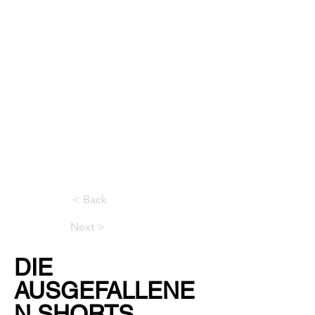
< Back
Next >
DIE
AUSGEFALLENE
N SHORTS