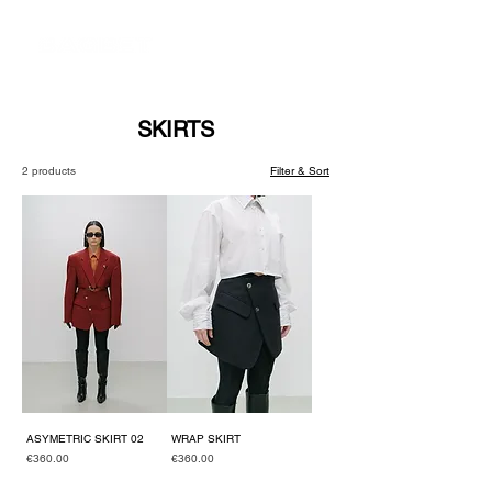
SKIRTS
2 products
Filter & Sort
ASYMETRIC SKIRT 02
WRAP SKIRT
Price
Price
€360.00
€360.00